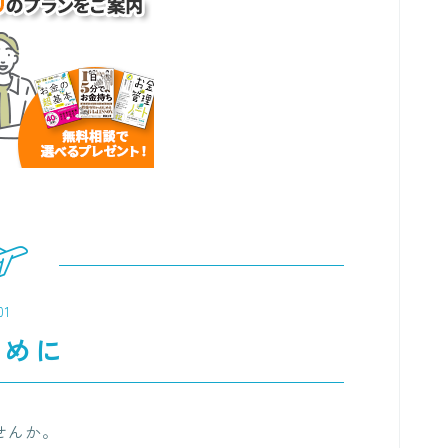
01
じめに
せんか。