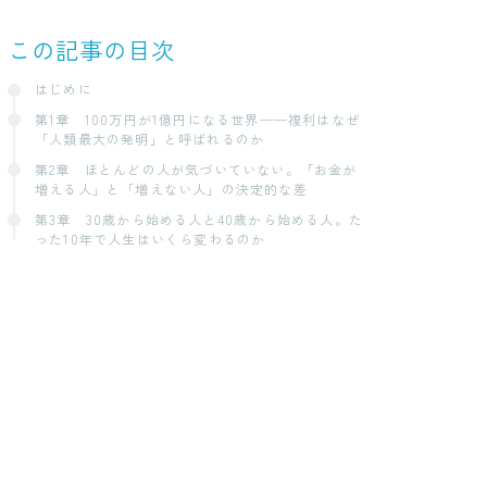
この記事の目次
はじめに
第1章 100万円が1億円になる世界──複利はなぜ
「人類最大の発明」と呼ばれるのか
第2章 ほとんどの人が気づいていない。「お金が
増える人」と「増えない人」の決定的な差
第3章 30歳から始める人と40歳から始める人。た
った10年で人生はいくら変わるのか