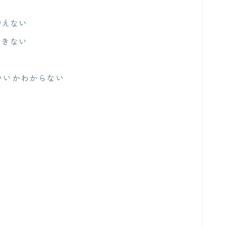
増えない
できない
いいかわからない
。